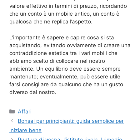
valore effettivo in termini di prezzo, ricordando
che un conto è un mobile antico, un conto è
qualcosa che ne replica l’aspetto.
L’importante è sapere e capire cosa si sta
acquistando, evitando ovviamente di creare una
contraddizione estetica tra i vari mobili che
abbiamo scelto di collocare nel nostro
ambiente. Un equilibrio deve essere sempre
mantenuto; eventualmente, può essere utile
farsi consigliare da qualcuno che ha un gusto
diverso dal nostro.
Categorie
Affari
Bonsai per principianti: guida semplice per
iniziare bene
Puntura di vespa: l’istituto rivela il rimedio